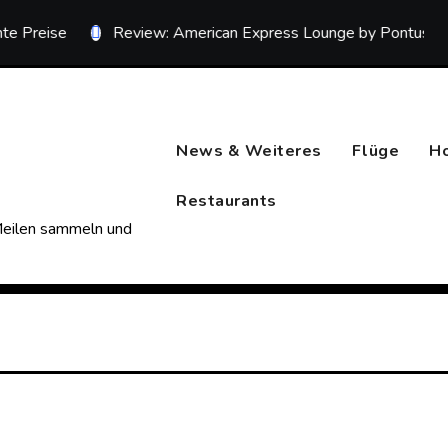
ise
Review: American Express Lounge by Pontus Frithiof 
News & Weiteres
Flüge
H
Restaurants
 Meilen sammeln und