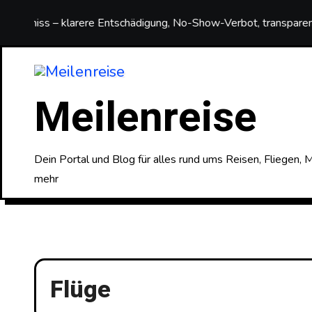
Zum
iss – klarere Entschädigung, No-Show-Verbot, transparente Pre
Inhalt
springen
Meilenreise
Dein Portal und Blog für alles rund ums Reisen, Fliegen,
mehr
Flüge