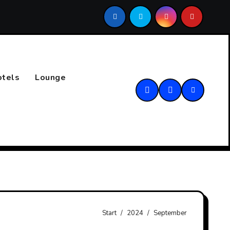
Review: American Express Lounge by Pontus Frithiof – S
otels
Lounge
Start
2024
September