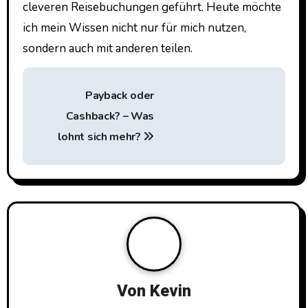
cleveren Reisebuchungen geführt. Heute möchte
ich mein Wissen nicht nur für mich nutzen,
sondern auch mit anderen teilen.
B
Payback oder
e
Cashback? – Was
i
lohnt sich mehr?
t
r
a
g
s
Von
Kevin
n