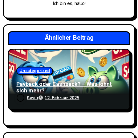
Ich bin es, hallo!
a
v
i
Ähnlicher Beitrag
g
a
Uncategorized
t
Payback oder Cashback? – Was lohnt
i
sich mehr?
o
Kevin
12. Februar 2025
n